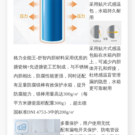
采用贴片式感温
包，水箱持久耐
用
采用贴片式感温
包贴在水箱内胆
格力全能王-舒智内胆材料采用优质的
上，可减少内胆
搪瓷钢+先进搪瓷工艺制成，与不锈钢
体开孔和焊接，
杜绝感温盲管泄
内胆相比，防腐性能更强，同时还配
漏的隐患，水箱
有足量防腐镁棒有效保护水箱，提升
更可靠耐用
防腐能力，镁棒用量高达300g/㎡（每
平方米搪瓷面积配重300g），超出德
国标准DNI 4753-3中的200g/㎡
多重保护，用户使用无忧
配有漏电开关保护、防电管设