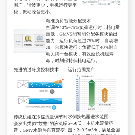
围广，谐波更少，电机运行更平
稳，振动噪音更小。
精准负荷智能分配技术
空调在40%~75%负荷运行时，耗电量
最低，GMV5能智能分配各模块输出
能力，运行负荷超过75%时，自动增
加一台模块运行；负荷低于40%时自
动关闭一台模块，有效延长机组寿
命，时刻保持低耗电运行。
先进的过冷度控制技术
运行范围宽广
水侧换热器进水范围：
传统机组在冷媒流量调节时
5~50℃，主机水流量范
会发出类似“兹兹”的液流噪
围：2~9.5m3/h，满足全国
音，GMV水源热泵直流变