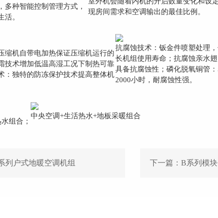
室外机会随着内机的开启数量变化和设
，多种智能控制管理方式，
现房间需求和空调输出的最佳比例。
生活。
抗腐蚀技术：钣金件喷塑处理，
压缩机自带电加热保证压缩机运行的
长机组使用寿命；抗腐蚀亲水翅
霜技术增加低温高湿工况下制热可靠
具备抗腐蚀性；磷化脱氧铜管：
术：独特的防冻保护技术提高整体机
2000小时，耐腐蚀性强。
中央空调+生活热水+地板采暖组合
热水组合；
F系列户式地暖空调机组
下一篇：
B系列模