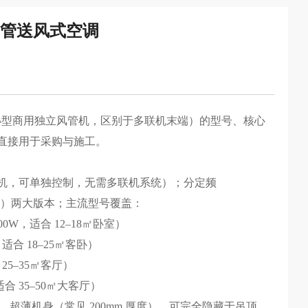
风管送风式空调
/ 小型商用独立风管机，区别于多联机末端）的型号、核心
直接用于采购与施工。
机，可单独控制，无需多联机系统）；分定频
C1Na）两大版本；主流型号覆盖：
 2600W，适合 12–18㎡卧室）
0W，适合 18–25㎡客卧）
合 25–35㎡客厅）
W，适合 35–50㎡大客厅）
热，超薄机身（常见 200mm 厚度），可完全隐藏于吊顶。