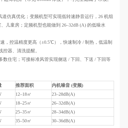
nt 风道仿真优化；变频机型可实现低转速静音运行，26 机组
儿童房；定频机型也能做到 26–32dB (A) 的低噪水
速，控温精度更高（±0.5℃），快速制冷 / 制热，低温制
线控器、清洗提醒。
住宅；可接标准风管实现侧送 / 下回、下送 / 下回等
量
推荐面积
内机噪音 (变频)
W
12–18㎡
23–28dB(A)
W
18–25㎡
26–32dB(A)
W
25–35㎡
28–34dB(A)
W
35–50㎡
30–36dB(A)