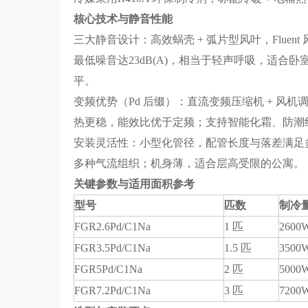
核心技术与静音性能
三大静音设计：高效蜗壳 + 弧片型风叶，Flue
最低噪音达23dB(A)，相当于轻声呼吸，适合卧室、
平。
变频优势（Pd 后缀）：直流变频压缩机 + 风机调
热更稳，能效比优于定频；支持智能化霜、防潮
安装灵活性：小型化管径，配管长度与落差满足多数
多种气流组织；机身薄，适合层高受限的公寓。
关键参数与适用面积参考
型号
匹数
制冷
FGR2.6Pd/C1Na
1 匹
2600
FGR3.5Pd/C1Na
1.5 匹
3500
FGR5Pd/C1Na
2 匹
5000
FGR7.2Pd/C1Na
3 匹
7200