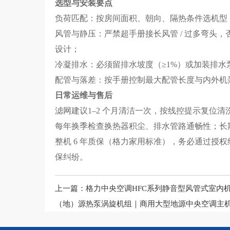
选型与安装要点
负荷匹配：按房间面积、朝向、隔热条件选机型，西晒
风管与静压：严禁超手册接长风管 / 过多弯头
设计；
冷凝排水：必须留排水坡度（≥1%）或加装排
配管与落差：按手册控制最大配管长度与内外机
日常运维与售后
滤网建议1–2 个月清洁一次，按线控提示复位清
每年换季检查换热器积尘、排水管路通畅性；长
整机 6 年质保（格力家用标准），务必通过授
保纠纷。
上一篇：
格力中央空调HFC系列静音型风管式室内
（地）源热泵涡旋机组｜商用大型地源中央空调主