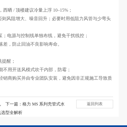
 / 顶楼建议冷量上浮 10–15%；
，否则风阻增大、噪音回升；必要时用低阻力风管与少弯头
水泵；电源与控制线单独布线，避免干扰线控；
落差，防止回油不良影响寿命。
洗提醒；
期不用开送风模式吹干内部，防霉；
权经销商购买并由专业团队安装，避免因非正规施工导致质
机
下一篇：
格力 MS 系列壳管式水
返回列表
机选型全解析