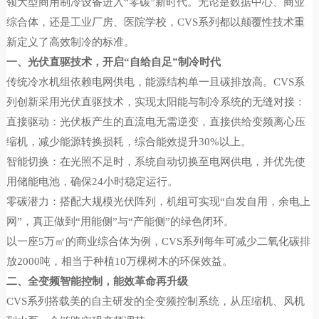
领大型商用制冷设备进入“零碳”新时代。无论是数据中心、商业
综合体，还是工业厂房、医院学校，CVS系列都以颠覆性技术重
新定义了高效制冷的标准。
一、光伏直驱技术，开启“自给自足”制冷时代
传统冷水机组依赖电网供电，能源结构单一且碳排放高。CVS系
列创新采用光伏直驱技术，实现太阳能与制冷系统的无缝对接：
直接驱动：光伏板产生的直流电无需逆变，直接供给变频离心压
缩机，减少能源转换损耗，综合能效提升30%以上。
智能切换：在光照不足时，系统自动切换至电网供电，并优先使
用储能电池，确保24小时稳定运行。
零碳潜力：搭配大规模光伏阵列，机组可实现“自发自用，余电上
网”，真正做到“用能侧”与“产能侧”的绿色闭环。
以一座5万㎡的商业综合体为例，CVS系列每年可减少二氧化碳排
放2000吨，相当于种植10万棵树木的环保效益。
二、全变频智能控制，能效革命再升级
CVS系列搭载美的自主研发的全变频控制系统，从压缩机、风机